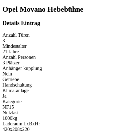
Opel Movano Hebebühne
Details Eintrag
Anzahl Türen
3
Mindestalter
21 Jahre
Anzahl Personen
3 Plätzer
Anhänger-kupplung
Nein
Getriebe
Handschaltung
Klima-anlage
Ja
Kategorie
NF15
Nutzlast
1000
kg
Laderaum LxBxH:
420x208x220