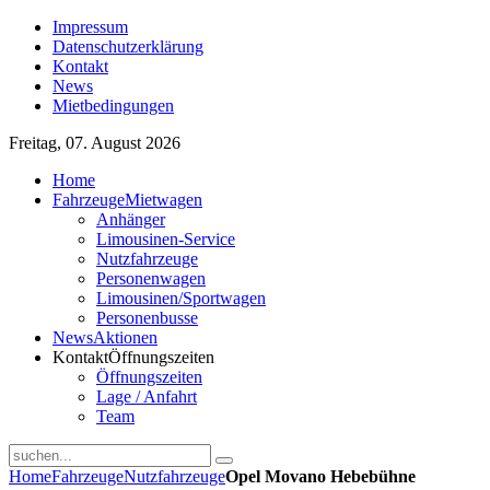
Impressum
Datenschutzerklärung
Kontakt
News
Mietbedingungen
Freitag, 07. August 2026
Home
Fahrzeuge
Mietwagen
Anhänger
Limousinen-Service
Nutzfahrzeuge
Personenwagen
Limousinen/Sportwagen
Personenbusse
News
Aktionen
Kontakt
Öffnungszeiten
Öffnungszeiten
Lage / Anfahrt
Team
Home
Fahrzeuge
Nutzfahrzeuge
Opel Movano Hebebühne