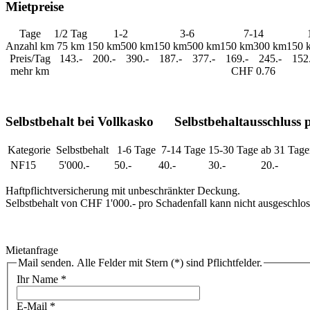
Mietpreise
Tage
1/2 Tag
1-2
3-6
7-14
Anzahl km
75 km
150 km
500 km
150 km
500 km
150 km
300 km
150 
Preis/Tag
143.-
200.-
390.-
187.-
377.-
169.-
245.-
152.
mehr km
CHF 0.76
Selbstbehalt bei Vollkasko Selbstbehaltausschluss 
Kategorie
Selbstbehalt
1-6 Tage
7-14 Tage
15-30 Tage
ab 31 Tage
NF15
5'000.-
50.-
40.-
30.-
20.-
Haftpflichtversicherung mit unbeschränkter Deckung.
Selbstbehalt von CHF 1'000.- pro Schadenfall kann nicht ausgeschlo
Mietanfrage
Mail senden. Alle Felder mit Stern (*) sind Pflichtfelder.
Ihr Name
*
E-Mail
*