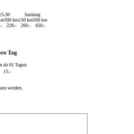
15-30
Samstag
km
300 km
150 km
500 km
-
228.-
260.-
450.-
pro Tag
n
ab 91 Tagen
15.-
ssen werden.