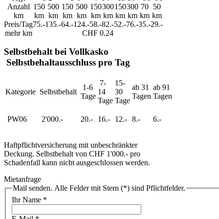
Anzahl
150
500
150
500
150
300
150
300
70
50
km
km
km
km
km
km
km
km
km
km
km
Preis/Tag
75.-
135.-
64.-
124.-
58.-
82.-
52.-
76.-
35.-
29.-
mehr km
CHF 0.24
Selbstbehalt bei Vollkasko
Selbstbehaltausschluss pro Tag
7-
15-
1-6
ab 31
ab 91
Kategorie
Selbstbehalt
14
30
Tage
Tagen
Tagen
Tage
Tage
PW06
2'000.-
20.-
16.-
12.-
8.-
6.-
Haftpflichtversicherung mit unbeschränkter
Deckung. Selbstbehalt von CHF 1'000.- pro
Schadenfall kann nicht ausgeschlossen werden.
Mietanfrage
Mail senden. Alle Felder mit Stern (*) sind Pflichtfelder.
Ihr Name
*
E-Mail
*