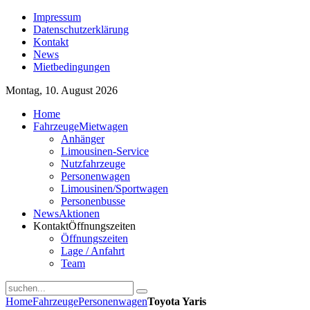
Impressum
Datenschutzerklärung
Kontakt
News
Mietbedingungen
Montag, 10. August 2026
Home
Fahrzeuge
Mietwagen
Anhänger
Limousinen-Service
Nutzfahrzeuge
Personenwagen
Limousinen/Sportwagen
Personenbusse
News
Aktionen
Kontakt
Öffnungszeiten
Öffnungszeiten
Lage / Anfahrt
Team
Home
Fahrzeuge
Personenwagen
Toyota Yaris