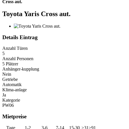
Cross aut.
Toyota Yaris Cross aut.
Details Eintrag
Anzahl Türen
5
Anzahl Personen
5 Plätzer
Anhänger-kupplung
Nein
Getriebe
Automatik
Klima-anlage
Ja
Kategorie
PW06
Mietpreise
Tage
1-2
3-6
7-14
15-30
>31
>91